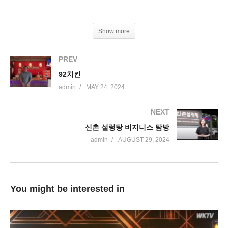
Show more
PREV
92치킨
admin
MAY 24, 2024
NEXT
신촌 설렁탕 비지니스 탐방
admin
AUGUST 29, 2024
You might be interested in