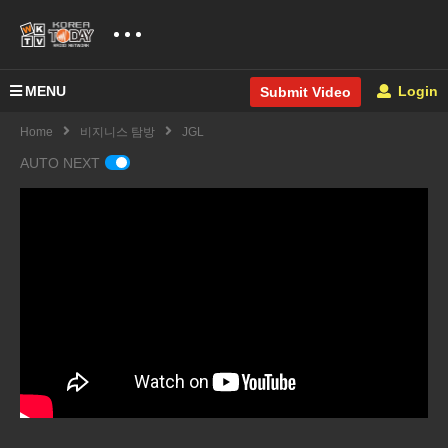
MENU
Login
Submit Video
Home
비지니스 탐방
JGL
AUTO NEXT