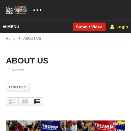
MENU
Login
Submit Video
Home
ABOUT US
ABOUT US
12 Videos
Order By