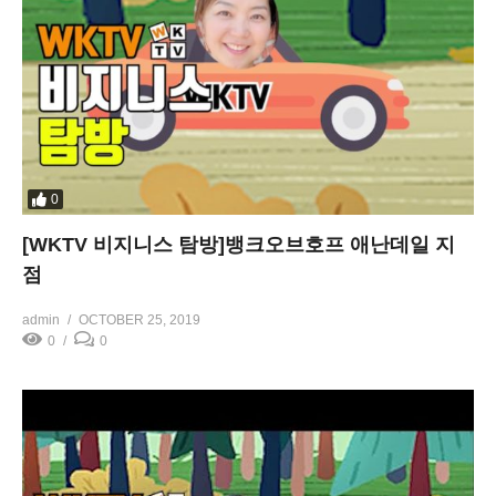
0
[WKTV 비지니스 탐방]뱅크오브호프 애난데일 지
점
admin
OCTOBER 25, 2019
0
0