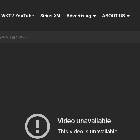
WKTV YouTube
Sirius XM
Advertising
ABOUT US
스 탐방] 탑여행사