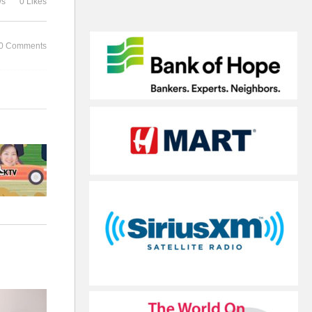
ws
0 Likes
랩하우스
을 애난데일
0 Comments