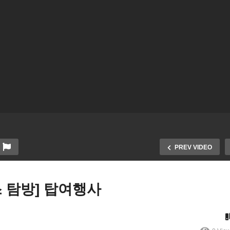
PREV VIDEO
스 탐방] 탑여행사
뱅크오브호프] 미주 최대 한
[WKTV 비지니스 탐방]뱅