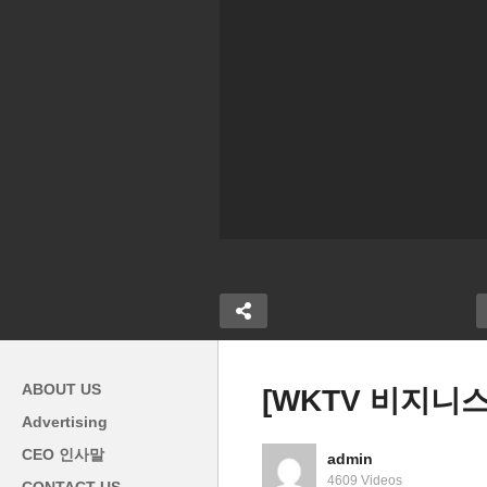
ABOUT US
[WKTV 비지니
Advertising
CEO 인사말
admin
스 탐방]건강마
[WKTV 비지니스 탐방] 탑여
[
4609 Videos