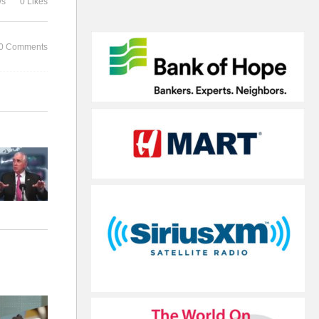
ws
0 Likes
보수석 주중대사
장
0 Comments