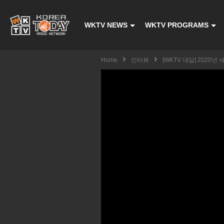
WKTV NEWS
WKTV PROGRAMS
Home
인터뷰
[WKTV 대담] 2020