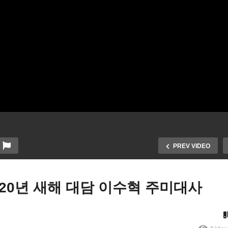
PREV VIDEO
2020년 새해 대담 이수혁 주미대사
WKTV 대담] 전 주한미군 사
관 존 틸럴리 한국전 참전 기
틸럴리 장군 전 주한미군 