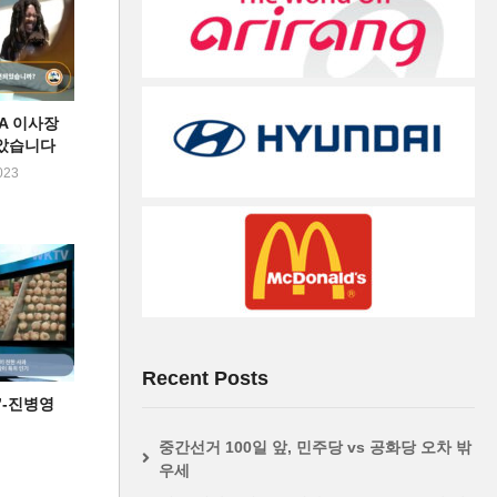
FA 이사장
았습니다
023
Recent Posts
’-진병영
중간선거 100일 앞, 민주당 vs 공화당 오차 밖
우세