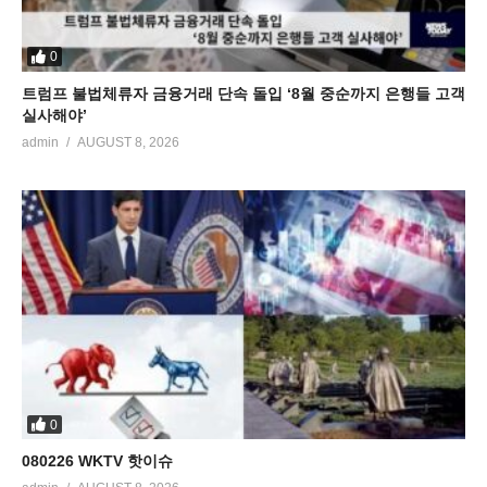
0
트럼프 불법체류자 금융거래 단속 돌입 ‘8월 중순까지 은행들 고객
실사해야’
admin
AUGUST 8, 2026
0
080226 WKTV 핫이슈