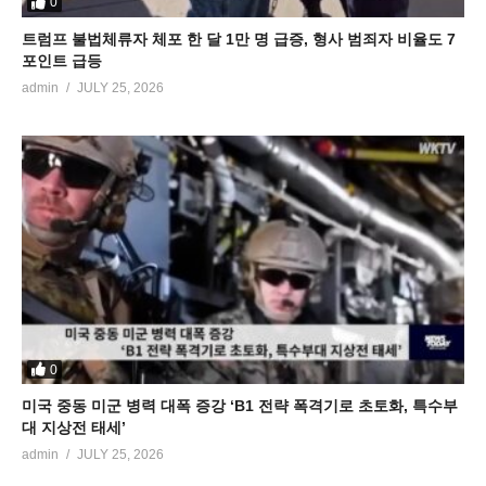
0
트럼프 불법체류자 체포 한 달 1만 명 급증, 형사 범죄자 비율도 7
포인트 급등
admin
JULY 25, 2026
0
미국 중동 미군 병력 대폭 증강 ‘B1 전략 폭격기로 초토화, 특수부
대 지상전 태세’
admin
JULY 25, 2026