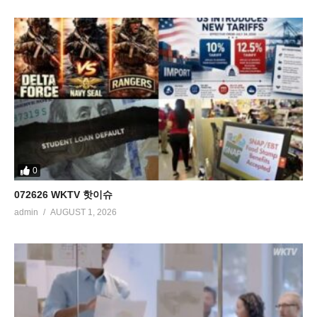
0
072626 WKTV 핫이슈
admin
AUGUST 1, 2026