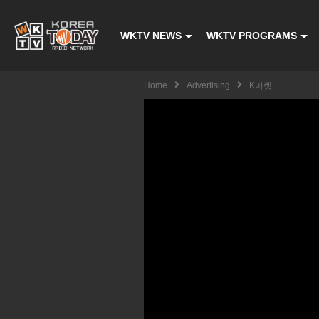
WKTV NEWS
WKTV PROGRAMS
Home
Advertising
K마켓