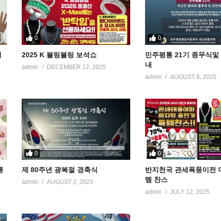
0
0
케
2025 K 블링블링 보석쇼
민주평통 21기 종무식및
내
admin
DECEMBER 12, 2025
admin
AUGUST 8, 2025
0
0
통
제 80주년 광복절 경축식
반지천국 관세폭풍이전 
템 찬스
admin
AUGUST 2, 2025
admin
JULY 12, 2025