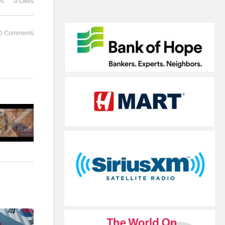
ws
0 Likes
모가디슈 VA MD 상영
러브핸드
0 Comments