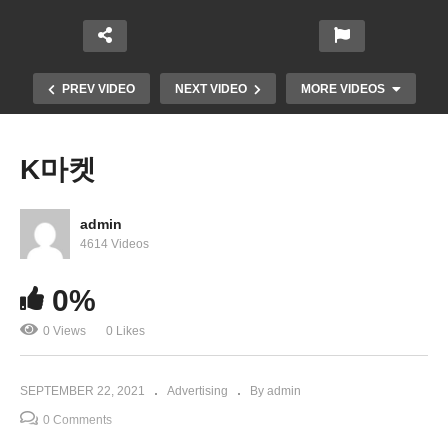
PREV VIDEO
NEXT VIDEO
MORE VIDEOS
K마켓
admin
4614 Videos
0%
0 Views
0 Likes
대호모피 2021 시즌 초특가전!
SEPTEMBER 22, 2021
Advertising
By admin
0 Comments