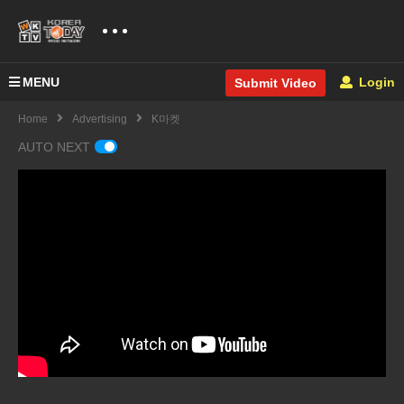
MENU
Login
Submit Video
Home
Advertising
K마켓
AUTO NEXT