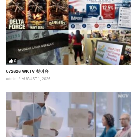
0
072626 WKTV 핫이슈
admin
AUGUST 1, 2026