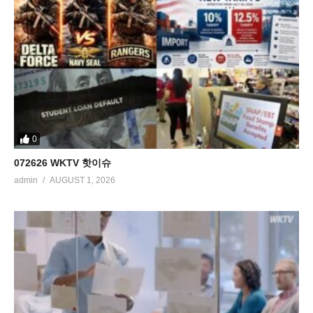
0
072626 WKTV 핫이슈
admin
AUGUST 1, 2026