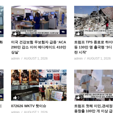
0
0
공화
미국 건강보험 무보험자 급증 ‘ACA
트럼프 TPS 종료로 하이
290만 감소 이어 메디케이드 410만
등 130만 명 출국령 ‘3
상실’
란 시작’
admin
AUGUST 1, 2026
admin
AUGUST 1, 2026
0
0
이
072626 WKTV 핫이슈
트럼프 첫해 이민,관세정
용창출 100만 개 이상 
admin
AUGUST 1, 2026