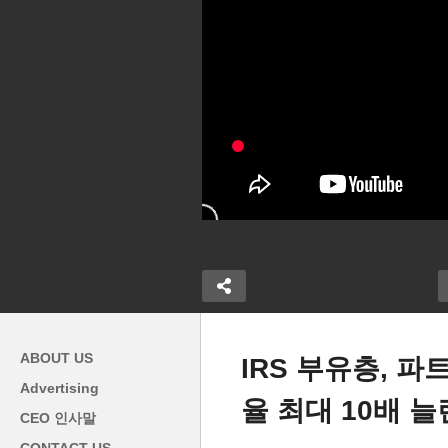
ABOUT US
IRS 부유층, 파
Advertising
율 최대 10배 
식료품 가격상승 여파로 월마
미
CEO 인사말
 금리 인하 대
트 등 자사 브랜드 상품 판매
만