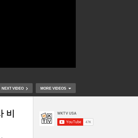
NEXT VIDEO
MORE VIDEOS
사 비
기업
미국민들 3명 중 2명 ‘아픈 채
워싱턴 한인 
율
오래 살기 보다 건강하게 살기
제’ , 아태계