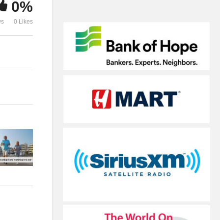
0%
더 선호’
장식
ws
0 Likes