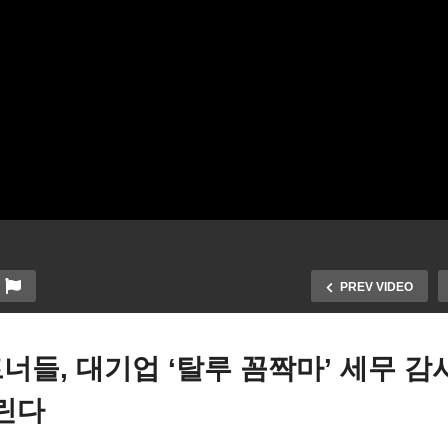
PREV VIDEO
트너들, 대기업 ‘탈루 꼼짝마’ 세무 감
늘린다
국 실업률 3.9%로 상승, 17
IRS 부유층, 파트너들, 대
 5천 개 증가로 둔화 ‘9월 금
‘탈루 꼼짝마’ 세무 감사 비