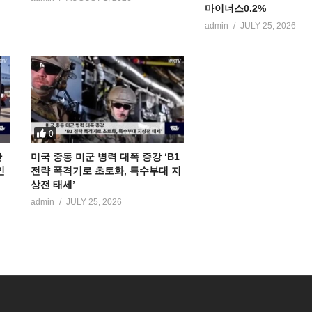
마이너스0.2%
admin
JULY 25, 2026
0
만
미국 중동 미군 병력 대폭 증강 ‘B1
인
전략 폭격기로 초토화, 특수부대 지
상전 태세’
admin
JULY 25, 2026