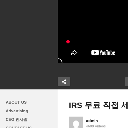
ABOUT US
IRS 무료 직접 
Advertising
 초비상 ‘국내
바이든 ‘하마스 테러, 러시아
CEO 인사말
admin
국 여행 금지,
침략 중지시킬 것, 1050억달러
짐
4609 Videos