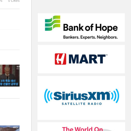
ws
0 Likes
확전차단 차질
5% 육박’