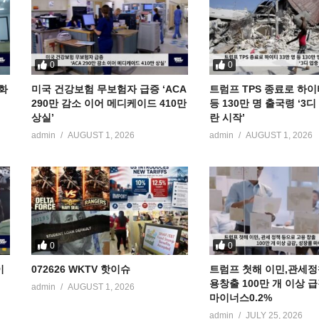
0
0
공화
미국 건강보험 무보험자 급증 ‘ACA
트럼프 TPS 종료로 하이
290만 감소 이어 메디케이드 410만
등 130만 명 출국령 ‘3
상실’
란 시작’
admin
AUGUST 1, 2026
admin
AUGUST 1, 2026
0
0
이
072626 WKTV 핫이슈
트럼프 첫해 이민,관세정
용창출 100만 개 이상 
admin
AUGUST 1, 2026
마이너스0.2%
admin
JULY 25, 2026