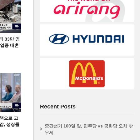
티 33만 명
디 업종 대혼
Recent Posts
책으로 고
급감, 성장률
중간선거 100일 앞, 민주당 vs 공화당 오차 밖
우세