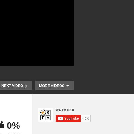
NEXT VIDEO
MORE VIDEOS
0%
러
바이든 전례없는 이스라엘 지
고금리 여파 
벌들
원 발표, 요르단 회담 취소로
만에 첫 8% 