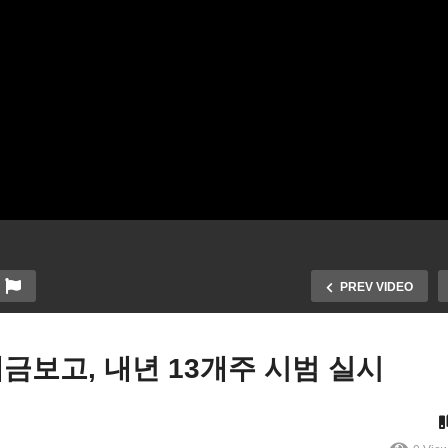
PREV VIDEO
세금보고, 내년 13개주 시범 실시
바이든 선거자금 7100만달
 조단 하원의장 선출 실패
모금, 트럼프 등 공화 라이