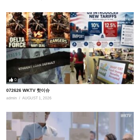
0
072626 WKTV 핫이슈
admin
AUGUST 1, 2026