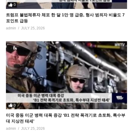
0
트럼프 불법체류자 체포 한 달 1만 명 급증, 형사 범죄자 비율도 7
포인트 급등
admin
JULY 25, 2026
0
미국 중동 미군 병력 대폭 증강 ‘B1 전략 폭격기로 초토화, 특수부
대 지상전 태세’
admin
JULY 25, 2026