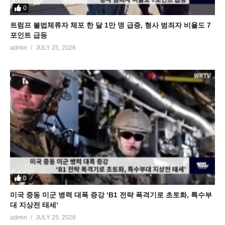
0
트럼프 불법체류자 체포 한 달 1만 명 급증, 형사 범죄자 비율도 7
포인트 급등
admin
JULY 25, 2026
0
미국 중동 미군 병력 대폭 증강 ‘B1 전략 폭격기로 초토화, 특수부
대 지상전 태세’
admin
JULY 25, 2026