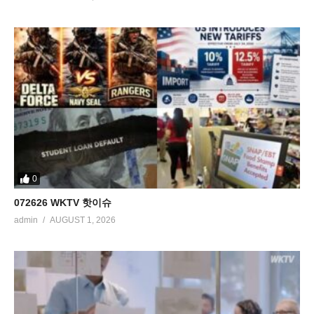
0
072626 WKTV 핫이슈
admin
AUGUST 1, 2026