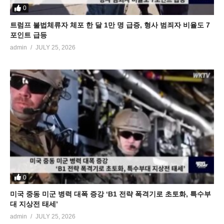
0
트럼프 불법체류자 체포 한 달 1만 명 급증, 형사 범죄자 비율도 7
포인트 급등
admin
JULY 25, 2026
0
미국 중동 미군 병력 대폭 증강 ‘B1 전략 폭격기로 초토화, 특수부
대 지상전 태세’
admin
JULY 25, 2026