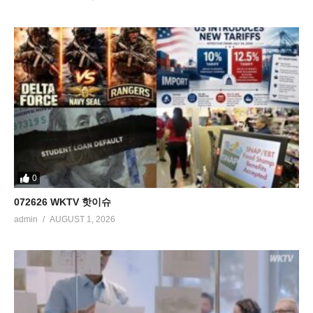
0
072626 WKTV 핫이슈
admin
AUGUST 1, 2026