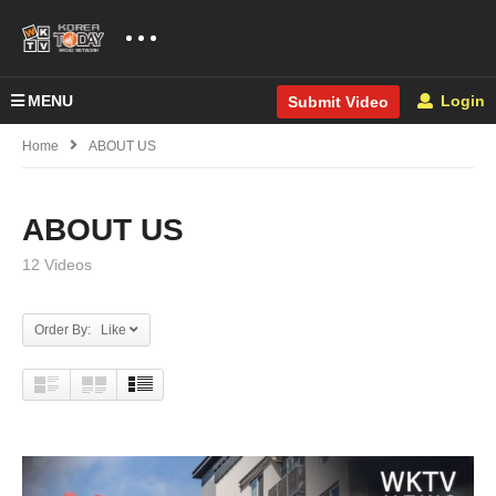
MENU
Login
Submit Video
Home
ABOUT US
ABOUT US
12 Videos
Order By: Like