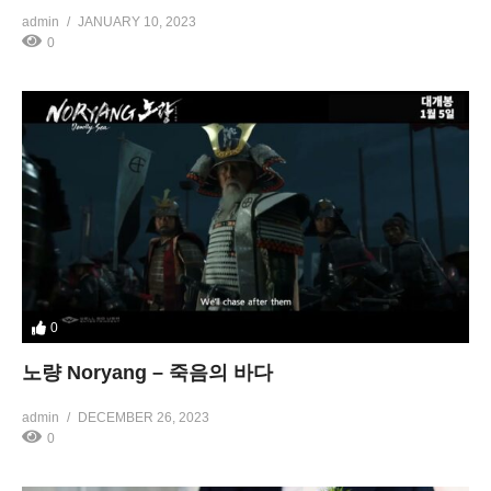
admin
JANUARY 10, 2023
0
0
노량 Noryang – 죽음의 바다
admin
DECEMBER 26, 2023
0