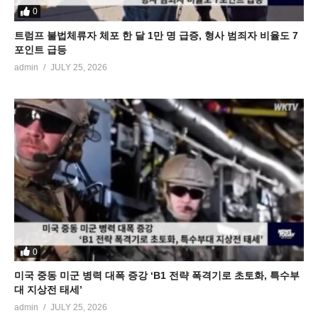
0
트럼프 불법체류자 체포 한 달 1만 명 급증, 형사 범죄자 비율도 7
포인트 급등
admin
JULY 25, 2026
0
미국 중동 미군 병력 대폭 증강 ‘B1 전략 폭격기로 초토화, 특수부
대 지상전 태세’
admin
JULY 25, 2026