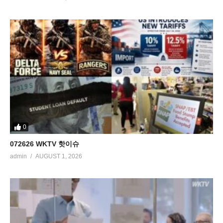
0
072626 WKTV 핫이슈
admin
AUGUST 1, 2026