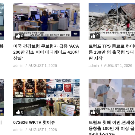
0
0
공화
미국 건강보험 무보험자 급증 ‘ACA
트럼프 TPS 종료로 하이
290만 감소 이어 메디케이드 410만
등 130만 명 출국령 ‘3
상실’
란 시작’
admin
AUGUST 1, 2026
admin
AUGUST 1, 2026
0
0
이
072626 WKTV 핫이슈
트럼프 첫해 이민,관세정
용창출 100만 개 이상 
admin
AUGUST 1, 2026
마이너스0.2%