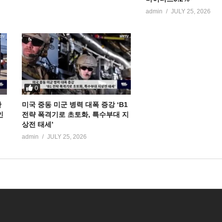
admin
JULY 25, 2026
0
만
미국 중동 미군 병력 대폭 증강 ‘B1
인
전략 폭격기로 초토화, 특수부대 지
상전 태세’
admin
JULY 25, 2026