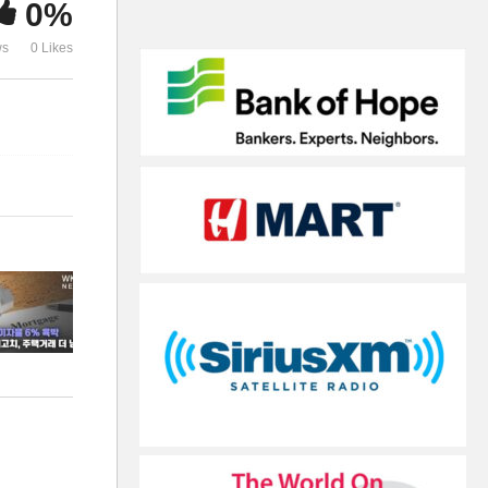
0%
용 급등해 ‘생활고 극심’
등에 생활고 
ws
0 Likes