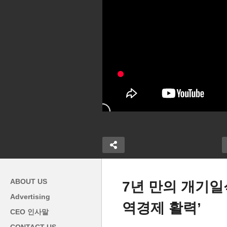
ABOUT US
7년 만의 개기일
Advertising
역경제 활력’
기 위해 ‘여행
한국총선 ‘절묘한 선택-정권 심
뉴
CEO 인사말
르고 진료까지
판하면서도 채찍으로 완화, 양
‘