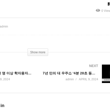
지 지진 공포’
려’
0 Vie
 admin
Show more
NEXT
바이든 3,000만 명 이상 학자융자금 이자 2만 달러까지 자동 탕감해준다
7년 만의 대 우주쇼 ‘4분 28초 동안 체험한 개기일식’
9, 2024
admin
APRIL 9, 2024
 in