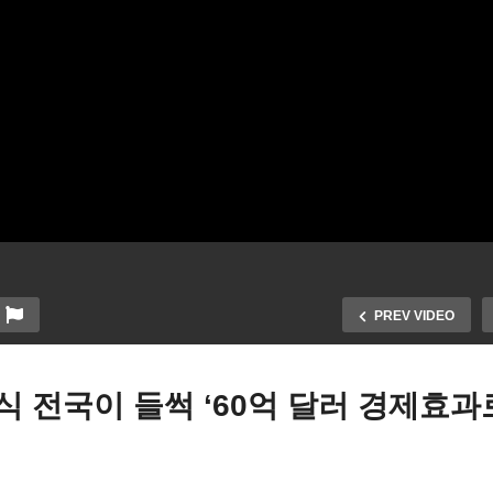
PREV VIDEO
식 전국이 들썩 ‘60억 달러 경제효과
저지 진도 4 8도 지진 발생
코앞으로 다가온 세기의 우
메릴랜드~뉴욕~매사추세츠
쇼 개기일식 ‘일부에선 혼란