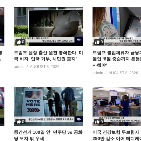
0
0
냉
트럼프 원정 출산 원천 봉쇄한다 ‘미
트럼프 불법체류자 금융
스
국 비자, 입국 거부, 시민권 금지’
돌입 ‘8월 중순까지 은행
사해야’
admin
AUGUST 8, 2026
admin
AUGUST 8, 2026
0
0
중간선거 100일 앞, 민주당 vs 공화
미국 건강보험 무보험자 급
당 오차 밖 우세
290만 감소 이어 메디케