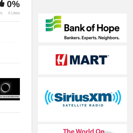
0%
로 재개통’
다’
ws
0 Likes