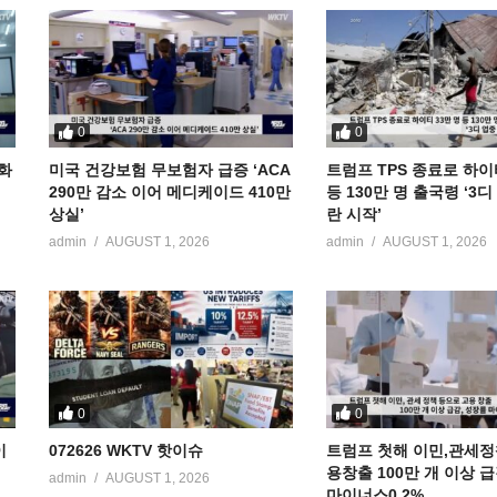
0
0
공화
미국 건강보험 무보험자 급증 ‘ACA
트럼프 TPS 종료로 하이
290만 감소 이어 메디케이드 410만
등 130만 명 출국령 ‘3
상실’
란 시작’
admin
AUGUST 1, 2026
admin
AUGUST 1, 2026
0
0
이
072626 WKTV 핫이슈
트럼프 첫해 이민,관세정
용창출 100만 개 이상 
admin
AUGUST 1, 2026
마이너스0.2%