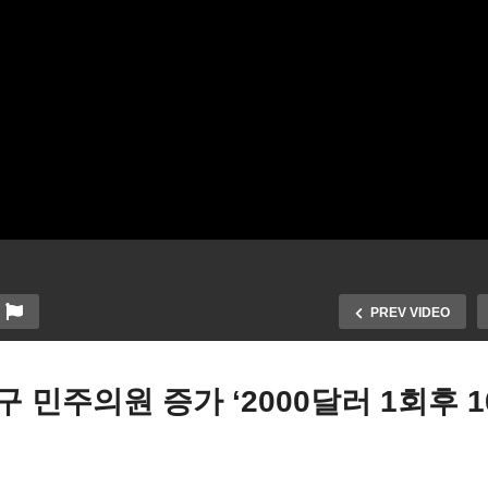
PREV VIDEO
 민주의원 증가 ‘2000달러 1회후 1
바이든 3조달러 인프라 투
시 공급이 문제… “팔 집이
위해 2조달러 부유층 세금 