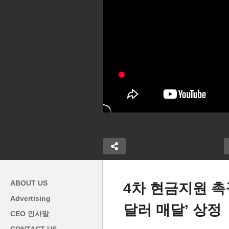
ABOUT US
4차 현금지원 촉구
Advertising
달러 매달’ 상정
험료 1인당 평
CEO 인사말
졌다 ‘변경조치
워싱턴 DC 벚꽂 절정, 깜짝 추
역