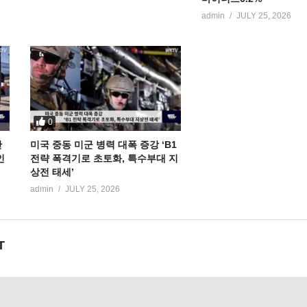
admin
JULY 25, 2026
0
만
미국 중동 미군 병력 대폭 증강 ‘B1
인
전략 폭격기로 초토화, 특수부대 지
상전 태세’
admin
JULY 25, 2026
T