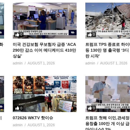
0
0
공화
미국 건강보험 무보험자 급증 ‘ACA
트럼프 TPS 종료로 하이
290만 감소 이어 메디케이드 410만
등 130만 명 출국령 ‘3
상실’
란 시작’
admin
AUGUST 1, 2026
admin
AUGUST 1, 2026
0
0
이
072626 WKTV 핫이슈
트럼프 첫해 이민,관세정
용창출 100만 개 이상 
admin
AUGUST 1, 2026
마이너스0.2%