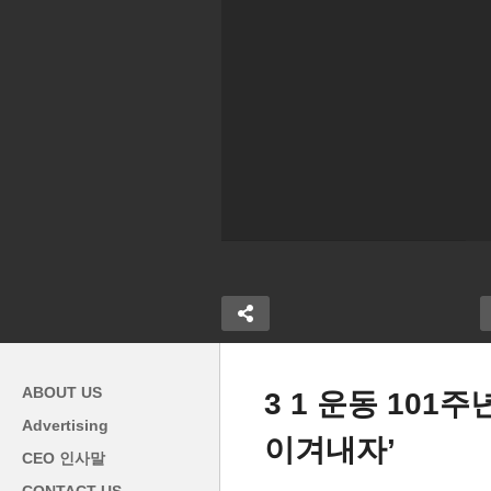
ABOUT US
3 1 운동 101
Advertising
이겨내자’
CEO 인사말
19 기세, 한
‘공적부조 이용자 영주권 안준
리