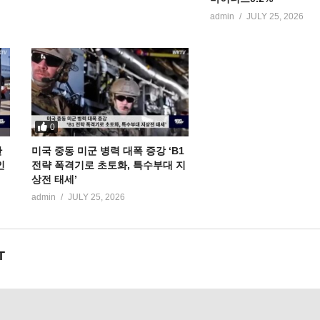
admin
JULY 25, 2026
0
만
미국 중동 미군 병력 대폭 증강 ‘B1
인
전략 폭격기로 초토화, 특수부대 지
상전 태세’
admin
JULY 25, 2026
T