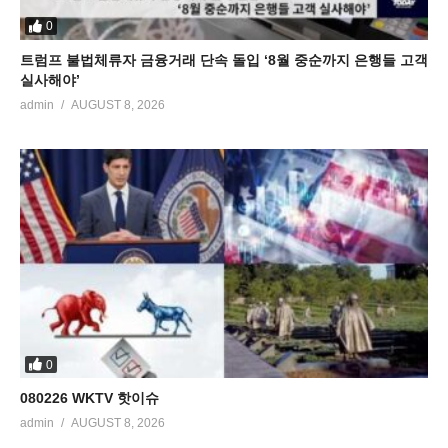
0
트럼프 불법체류자 금융거래 단속 돌입 ‘8월 중순까지 은행들 고객
실사해야’
admin
AUGUST 8, 2026
0
080226 WKTV 핫이슈
admin
AUGUST 8, 2026