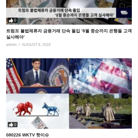
0
트럼프 불법체류자 금융거래 단속 돌입 ‘8월 중순까지 은행들 고객
실사해야’
admin
AUGUST 8, 2026
0
080226 WKTV 핫이슈