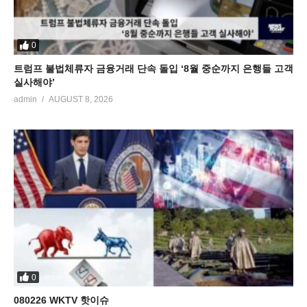
0
트럼프 불법체류자 금융거래 단속 돌입 ‘8월 중순까지 은행들 고객
실사해야’
admin
AUGUST 8, 2026
0
080226 WKTV 핫이슈