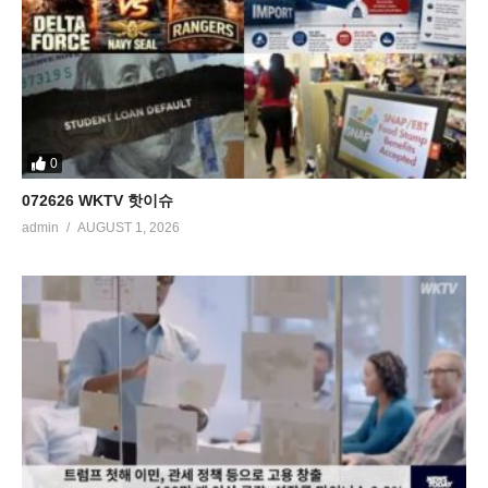
0
072626 WKTV 핫이슈
admin
AUGUST 1, 2026