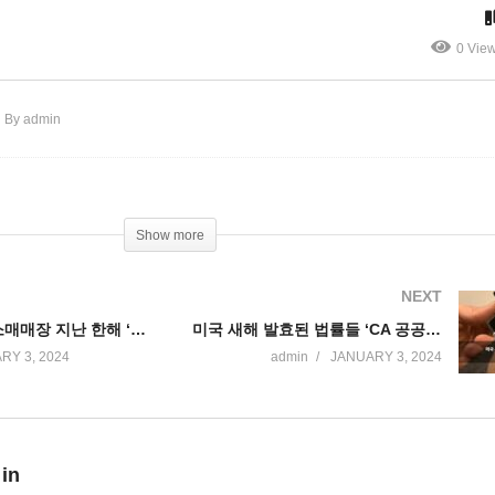
지 2곳, 기각 7, 펜딩 14건
2.5배, 28%’
0 Vie
By admin
Show more
NEXT
미국 내 대형 소매매장 지난 한해 ‘4,800곳 폐쇄 vs 5,500곳 오픈’
미국 새해 발효된 법률들 ‘CA 공공장소 총기 소지 금지, 뉴욕 전과기록 삭제 등’
RY 3, 2024
admin
JANUARY 3, 2024
 in