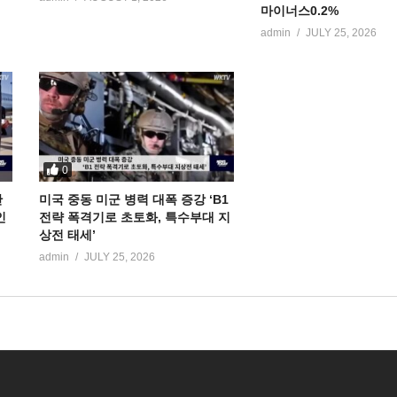
마이너스0.2%
admin
JULY 25, 2026
0
만
미국 중동 미군 병력 대폭 증강 ‘B1
인
전략 폭격기로 초토화, 특수부대 지
상전 태세’
admin
JULY 25, 2026