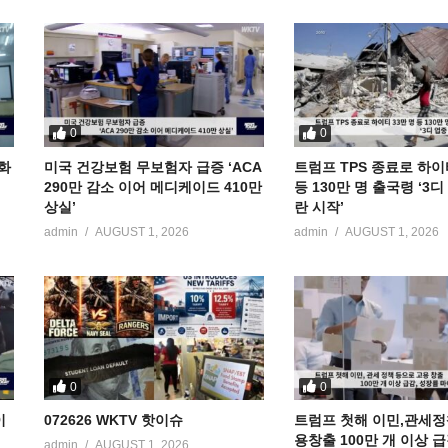
0
0
공화
미국 건강보험 무보험자 급증 ‘ACA
트럼프 TPS 종료로 하이
290만 감소 이어 메디케이드 410만
등 130만 명 출국령 ‘3
상실’
란 시작’
admin
AUGUST 1, 2026
admin
AUGUST 1, 2026
0
0
이
072626 WKTV 핫이슈
트럼프 첫해 이민,관세정
용창출 100만 개 이상 
admin
AUGUST 1, 2026