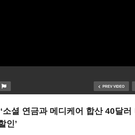
PREV VIDEO
 ‘소셜 연금과 메디케어 합산 40달러 
할인’
럼프 출마자격박탈 엇갈린
미국 내 집 마련시 고려해야
정으로 파문확산 ‘박탈 2곳,
두 가지 룰 지키세요 ‘소득