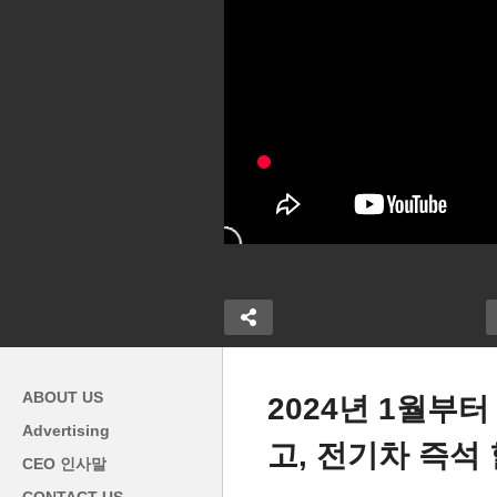
ABOUT US
2024년 1월부터
Advertising
고, 전기차 즉석 
자격 박탈 결정
미국 휘발유값 앞으로 6주간
트
CEO 인사말
제소 ‘운명 건
하락세 이어진다 ‘30개 주 이
결