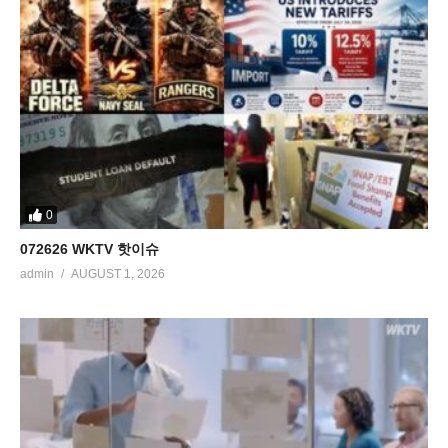
0
072626 WKTV 핫이슈
admin
AUGUST 1, 2026