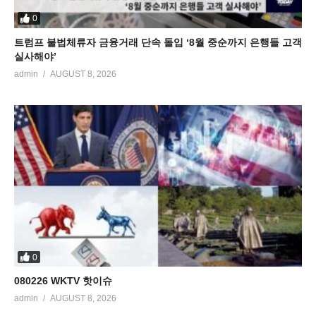
0
트럼프 불법체류자 금융거래 단속 돌입 ‘8월 중순까지 은행들 고객
실사해야’
admin
AUGUST 8, 2026
0
080226 WKTV 핫이슈
admin
AUGUST 8, 2026