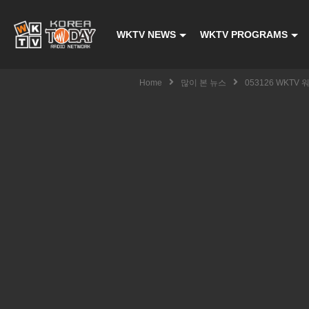
WKTV NEWS
WKTV PROGRAMS
Home
많이 본 뉴스
053126 WKT