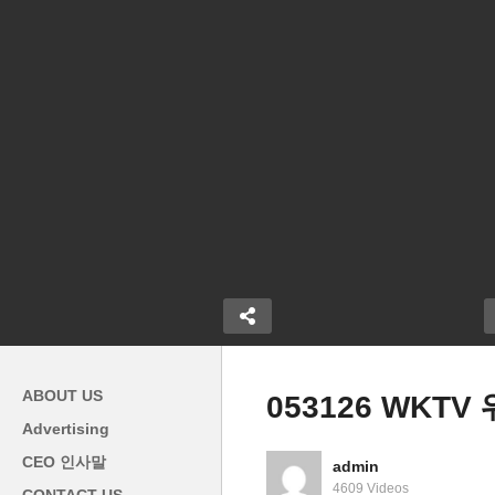
ABOUT US
053126 WKT
Advertising
 닷 거브 개설
CEO 인사말
admin
 가리지 않는
미국 이란 종전안 사실상 타결
4609 Videos