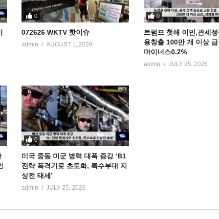
0
0
이
072626 WKTV 핫이슈
트럼프 첫해 이민,관세정
용창출 100만 개 이상 
admin
AUGUST 1, 2026
마이너스0.2%
admin
JULY 25, 2026
0
만
미국 중동 미군 병력 대폭 증강 ‘B1
인
전략 폭격기로 초토화, 특수부대 지
상전 태세’
admin
JULY 25, 2026