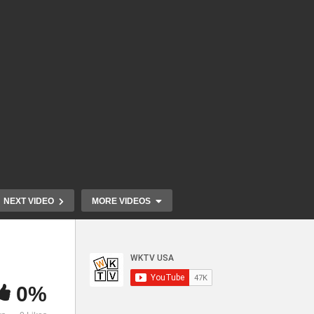
NEXT VIDEO
MORE VIDEOS
0%
트럼프 DACA, TPS, 인도적
트럼프 임기
스투
패롤 등 워크퍼밋 차단 나섰다
자 체포 추방전