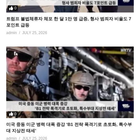
0
트럼프 불법체류자 체포 한 달 1만 명 급증, 형사 범죄자 비율도 7
포인트 급등
admin
JULY 25, 2026
0
미국 중동 미군 병력 대폭 증강 ‘B1 전략 폭격기로 초토화, 특수부
대 지상전 태세’
admin
JULY 25, 2026