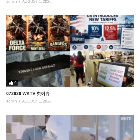
admin
AUGUST 1, 2026
0
072626 WKTV 핫이슈
admin
AUGUST 1, 2026