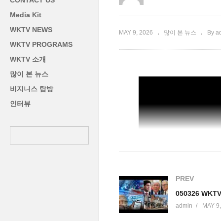
CONTACT US
승인됐다
프트 첫 명퇴’
0
Media Kit
WKTV NEWS
MAY 9, 2026
많이 본 뉴스
By a
WKTV PROGRAMS
WKTV 소개
많이 본 뉴스
비지니스 탐방
인터뷰
PREV
050326 WK
admin
MAY 9,