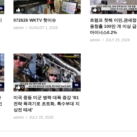
0
0
이
072626 WKTV 핫이슈
트럼프 첫해 이민,관세정
용창출 100만 개 이상 
admin
AUGUST 1, 2026
마이너스0.2%
admin
JULY 25, 2026
0
만
미국 중동 미군 병력 대폭 증강 ‘B1
인
전략 폭격기로 초토화, 특수부대 지
상전 태세’
admin
JULY 25, 2026