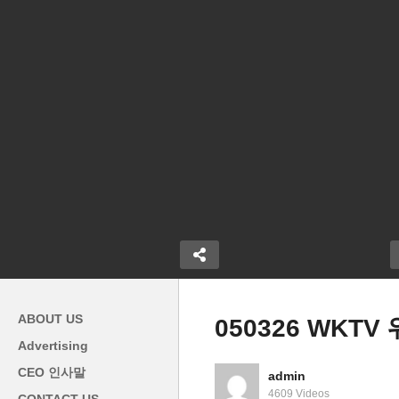
ABOUT US
050326 WKT
Advertising
미국 해고 태풍 다시 몰아치고
CEO 인사말
admin
 시행 4개월
있다 ‘메타 8천 명, 마이크로소
4609 Videos