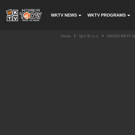
WKTV NEWS
WKTV PROGRAMS
Home
많이 본 뉴스
050326 WKT