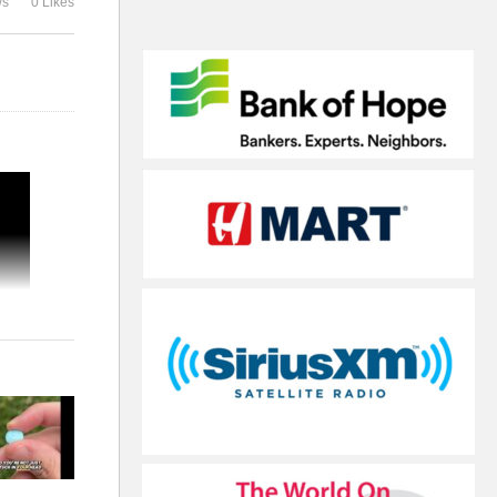
ws
0 Likes
이상 전년보다 7배’
면 정부에서 1