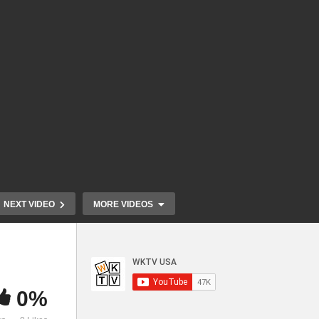
NEXT VIDEO
MORE VIDEOS
0%
트럼프 15개월간 이민 구제 포
새 트럼프 은
스투
기하고 자진 출국 급증 ‘8만 명
1일 시행 ‘연