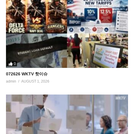
0
072626 WKTV 핫이슈
admin
AUGUST 1, 2026