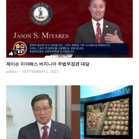
0
제이슨 미야레스 버지니아 주법무장관 대담
admin
SEPTEMBER 1, 2023