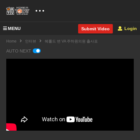
MENU
Login
Submit Video
Home
인터뷰
헤롤드 변 VA 주하원의원 출사표
AUTO NEXT