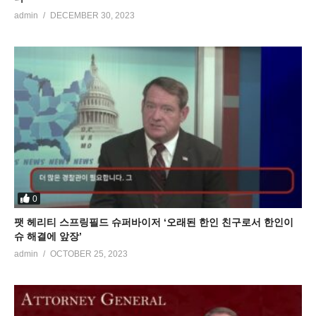
admin
DECEMBER 30, 2023
0
팻 헤리티 스프링필드 슈퍼바이저 ‘오래된 한인 친구로서 한인이
슈 해결에 앞장’
admin
OCTOBER 25, 2023