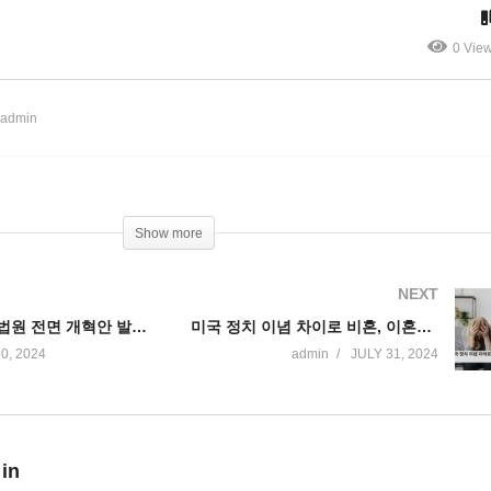
 찍어
관련
0 Vie
 admin
Show more
NEXT
바이든 연방대법원 전면 개혁안 발표 ‘법관 임기제, 윤리규정, 대통령 면책특권 제한’
미국 정치 이념 차이로 비혼, 이혼까지 늘고 있다 ‘가치관, 결혼, 교육 등 양극화’
0, 2024
admin
JULY 31, 2024
 in