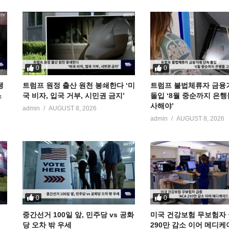
0
0
냉
트럼프 원정 출산 원천 봉쇄한다 ‘미
트럼프 불법체류자 금융
스
국 비자, 입국 거부, 시민권 금지’
돌입 ‘8월 중순까지 은행
사해야’
admin
AUGUST 8, 2026
admin
AUGUST 8, 2026
0
0
중간선거 100일 앞, 민주당 vs 공화
미국 건강보험 무보험자 급
당 오차 밖 우세
290만 감소 이어 메디케