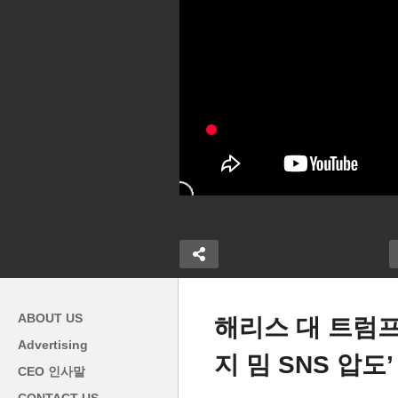
ABOUT US
해리스 대 트럼프
Advertising
지 밈 SNS 압도’
하이머병 더
엎
CEO 인사말
 진단 ‘정확도
해리스 7대 경합지들 중에 4곳
율