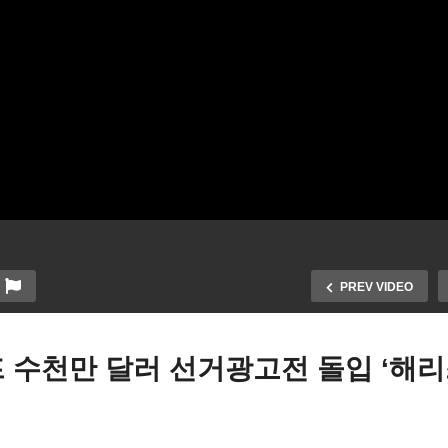
PREV VIDEO
 수천만 달러 선거광고전 돌입 ‘해리
친 데 덮쳤다, 신용카드 연체
 최고 수준인데 이자율도 정
대변 횟수와 형태, 만성질