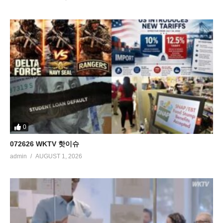
0
072626 WKTV 핫이슈
admin
AUGUST 1, 2026