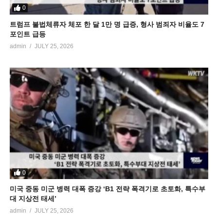
0
트럼프 불법체류자 체포 한 달 1만 명 급증, 형사 범죄자 비율도 7
포인트 급등
admin
JULY 25, 2026
0
미국 중동 미군 병력 대폭 증강 ‘B1 전략 폭격기로 초토화, 특수부
대 지상전 태세’
admin
JULY 25, 2026