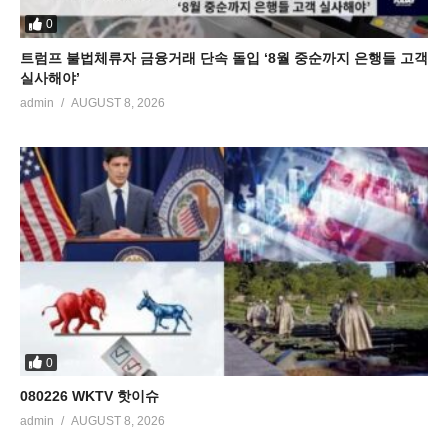
0
트럼프 불법체류자 금융거래 단속 돌입 ‘8월 중순까지 은행들 고객
실사해야’
admin
AUGUST 8, 2026
0
080226 WKTV 핫이슈
admin
AUGUST 8, 2026