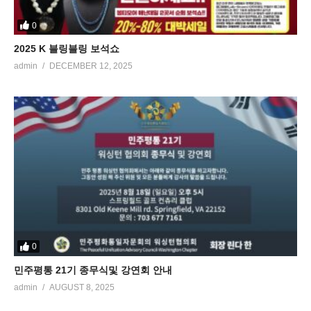
0
2025 K 블링블링 보석쇼
admin
DECEMBER 12, 2025
0
민주평통 21기 종무식및 강연회 안내
admin
AUGUST 8, 2025