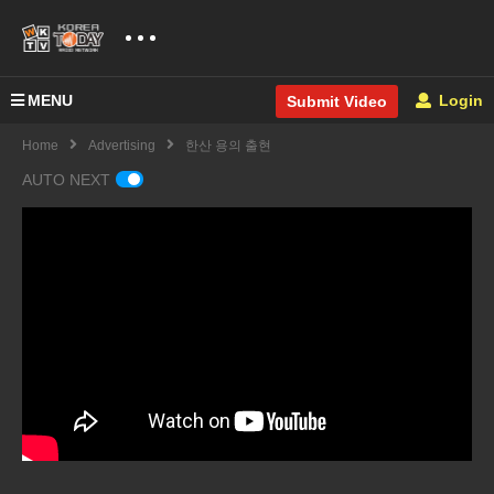
MENU
Login
Submit Video
Home
Advertising
한산 용의 출현
AUTO NEXT