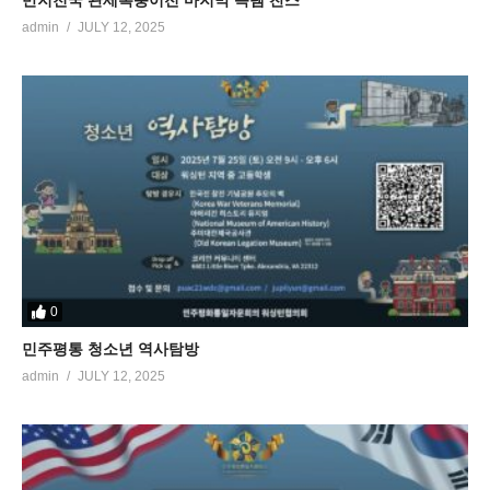
반지천국 관세폭풍이전 마지막 득템 찬스
admin
JULY 12, 2025
0
민주평통 청소년 역사탐방
admin
JULY 12, 2025