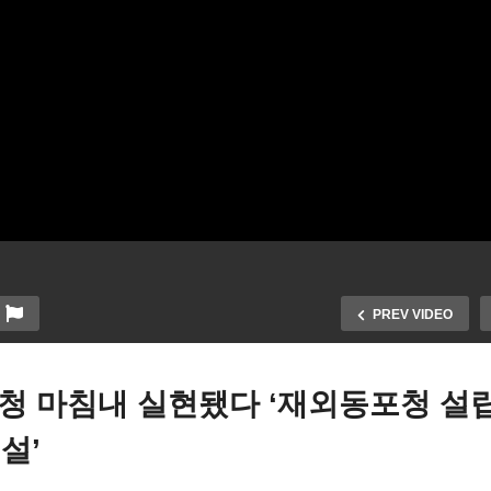
PREV VIDEO
청 마침내 실현됐다 ‘재외동포청 설
설’
싱턴 ‘날씨가 미쳤다’ 2월에
미국 우크라이나 전쟁 1주
0도, 토요일 30도대 급락 ‘건
20억달러 무기 추가 제공 ‘