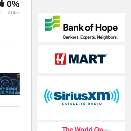
0%
급감했다가 회복세
에 재상승’
ws
0 Likes