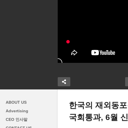
ABOUT US
한국의 재외동포
Advertising
국회통과, 6월 신
 또는 감세 추
바이든 학자융자금 탕감 연방
워
CEO 인사말
17개주로 늘었
대법원서 운명 판가름 ‘3월 또
8