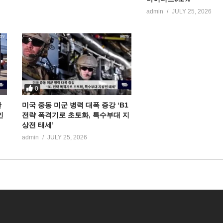
admin
JULY 25, 2026
0
만
미국 중동 미군 병력 대폭 증강 ‘B1
인
전략 폭격기로 초토화, 특수부대 지
상전 태세’
admin
JULY 25, 2026