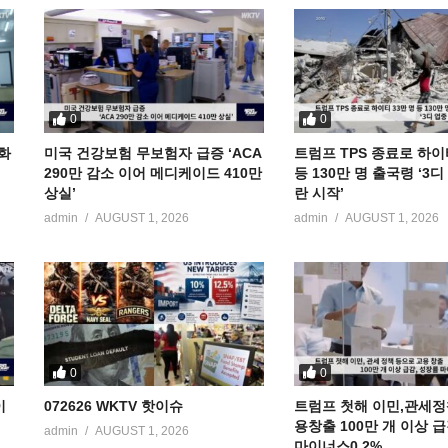
0
0
공화
미국 건강보험 무보험자 급증 ‘ACA
트럼프 TPS 종료로 하이
290만 감소 이어 메디케이드 410만
등 130만 명 출국령 ‘3
상실’
란 시작’
admin
AUGUST 1, 2026
admin
AUGUST 1, 2026
0
0
이
072626 WKTV 핫이슈
트럼프 첫해 이민,관세정
용창출 100만 개 이상 
admin
AUGUST 1, 2026
마이너스0.2%