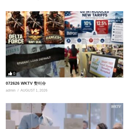
0
072626 WKTV 핫이슈
admin
AUGUST 1, 2026