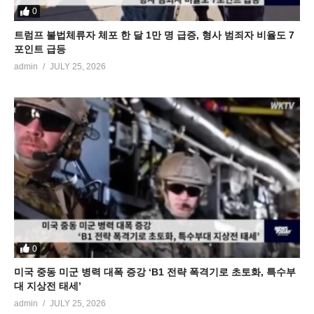
0
트럼프 불법체류자 체포 한 달 1만 명 급증, 형사 범죄자 비율도 7
포인트 급등
admin
JULY 25, 2026
0
미국 중동 미군 병력 대폭 증강 ‘B1 전략 폭격기로 초토화, 특수부
대 지상전 태세’
admin
JULY 25, 2026