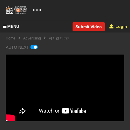
MENU
Login
Submit Video
Home
Advertising
피지컬 테라피
AUTO NEXT