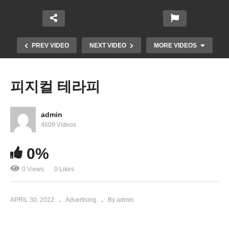
PREV VIDEO
NEXT VIDEO
MORE VIDEOS
피지컬 테라피
admin
4609 Videos
0%
‘마녀 2’ Regal Fairfax Towne Center 10 | 6월 17일
0 Views
0 Likes
대개봉!
APRIL 30, 2022
Advertising
By admin