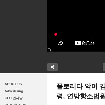
ABOUT US
플로리다 악어 감
Advertising
령, 연방항소법원
대법원판결 앞두
미
CEO 인사말
 대박 환급권
불법체류자 체포 추방 작전, 미
I