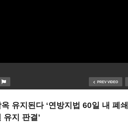
PREV VIDEO
옥 유지된다 ‘연방지법 60일 내 폐쇄
 유지 판결’
국 내 한국기업, 한인 업체
플로리다 악어 감옥 유지된
CE 일터 급습 ‘한인사회 전체
‘연방지법 60일 내 폐쇄 명령