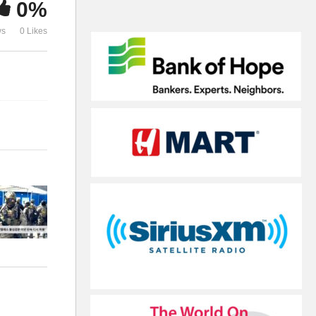
0%
심검문 이민 단속 다시 허용’
74만 명으로 
ws
0 Likes