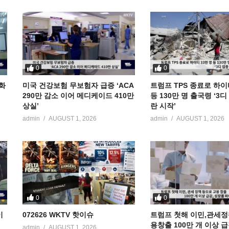
0
0
공화
미국 건강보험 무보험자 급증 ‘ACA
트럼프 TPS 종료로 하이
290만 감소 이어 메디케이드 410만
등 130만 명 출국령 ‘3
상실’
란 시작’
admin
AUGUST 1, 2026
admin
AUGUST 1, 2026
0
0
이
072626 WKTV 핫이슈
트럼프 첫해 이민,관세정
용창출 100만 개 이상 
admin
AUGUST 1, 2026