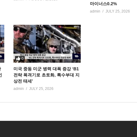
마이너스0.2%
admin
JULY 25, 2026
0
만
미국 중동 미군 병력 대폭 증강 ‘B1
인
전략 폭격기로 초토화, 특수부대 지
상전 태세’
admin
JULY 25, 2026