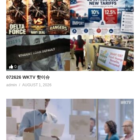
0
072626 WKTV 핫이슈
admin
AUGUST 1, 2026