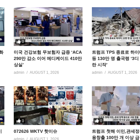
0
0
공화
미국 건강보험 무보험자 급증 ‘ACA
트럼프 TPS 종료로 하이
290만 감소 이어 메디케이드 410만
등 130만 명 출국령 ‘3
상실’
란 시작’
admin
AUGUST 1, 2026
admin
AUGUST 1, 2026
0
0
이
072626 WKTV 핫이슈
트럼프 첫해 이민,관세정
용창출 100만 개 이상 
admin
AUGUST 1, 2026