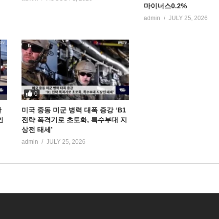
마이너스0.2%
admin
JULY 25, 2026
0
만
미국 중동 미군 병력 대폭 증강 ‘B1
인
전략 폭격기로 초토화, 특수부대 지
상전 태세’
admin
JULY 25, 2026