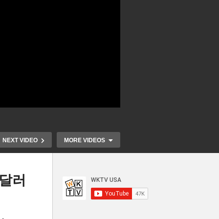
NEXT VIDEO
MORE VIDEOS
 달러
 수
극강의 이민 구치시설 곳곳 설
트럼프 IRS
발
치 ‘악어 감옥에 이어 군기지
법체류자 납세