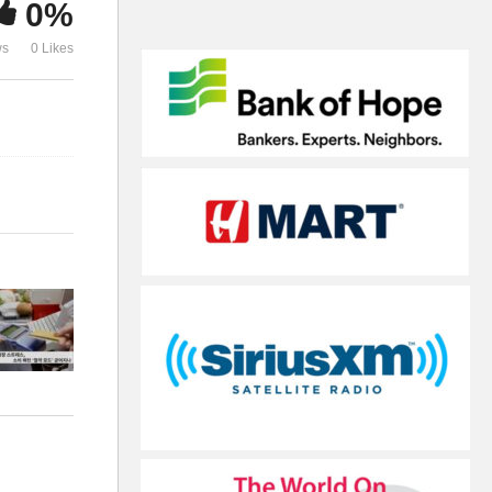
0%
대형 텐트’
강행
ws
0 Likes