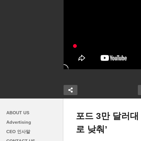
ABOUT US
포드 3만 달러대
Advertising
로 낮춰’
미국 물가 불안 심상치 않다
트
CEO 인사말
 시 1시간 내
‘관세 파장 직전인데도 소비자
싱