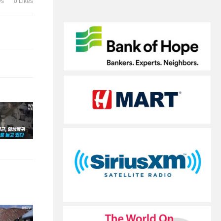
ws
0 Likes
20만개 이상 날아갔다
부작용’