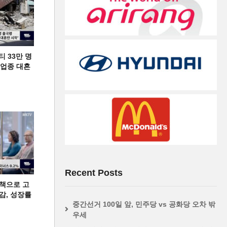
티 33만 명
디 업종 대혼
Recent Posts
책으로 고
급감, 성장률
중간선거 100일 앞, 민주당 vs 공화당 오차 밖
우세