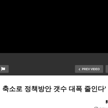
PREV VIDEO
러 축소로 정책방안 갯수 대폭 줄인다’
미국 고용냉각에도 11월 
국 파산한 대기업 파산직전
매입축소 시작, 내년 금리