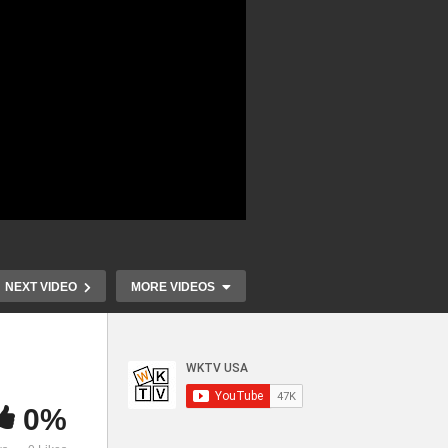
NEXT VIDEO
MORE VIDEOS
0%
채권
월마트, 코스
인상
이민적체로 올해 영주권 쿼터
으로 물류대란