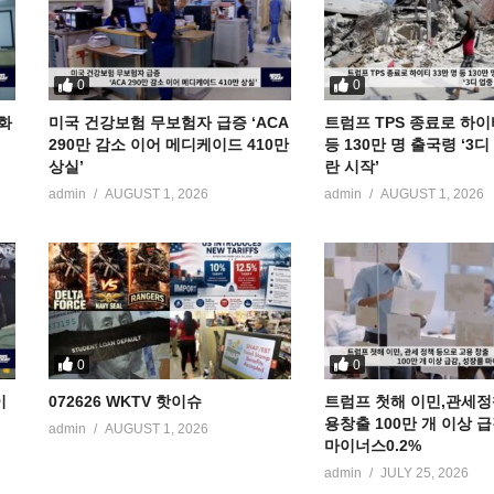
0
0
공화
미국 건강보험 무보험자 급증 ‘ACA
트럼프 TPS 종료로 하이
290만 감소 이어 메디케이드 410만
등 130만 명 출국령 ‘3
상실’
란 시작’
admin
AUGUST 1, 2026
admin
AUGUST 1, 2026
0
0
이
072626 WKTV 핫이슈
트럼프 첫해 이민,관세정
용창출 100만 개 이상 
admin
AUGUST 1, 2026
마이너스0.2%
admin
JULY 25, 2026