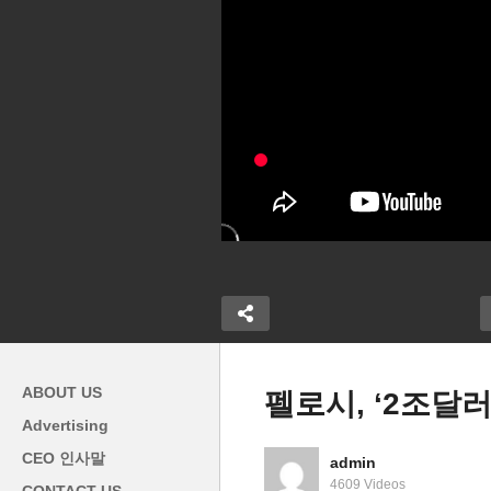
ABOUT US
펠로시, ‘2조달
Advertising
CEO 인사말
admin
‘물류대란해소,
미국 모기지 상환유예 끝나자
미
4609 Videos