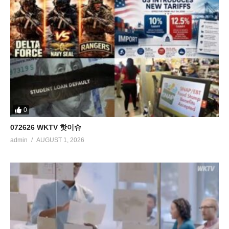
0
072626 WKTV 핫이슈
admin
AUGUST 1, 2026