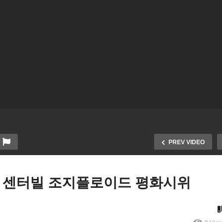
PREV VIDEO
 센터빌 조지플로이드 평화시위
대담] 전종준 변호사 이민국
개 ‘인터뷰 없는 영주권 승
페어팩스 카운티 센터빌 조