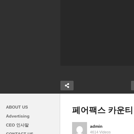
ABOUT US
페어팩스 카운티
Advertising
[
CEO 인사말
admin
증상 알아봅시
워싱턴 일원 재개방 시작 주의
재
4614 Videos