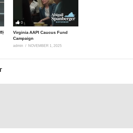
0
노하
Virginia AAPI Caucus Fund
Campaign
admin
NOVEMBER 1, 2025
T