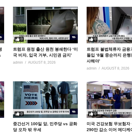
0
0
냉
트럼프 원정 출산 원천 봉쇄한다 ‘미
트럼프 불법체류자 금융
스
국 비자, 입국 거부, 시민권 금지’
돌입 ‘8월 중순까지 은행
사해야’
admin
AUGUST 8, 2026
admin
AUGUST 8, 2026
0
0
중간선거 100일 앞, 민주당 vs 공화
미국 건강보험 무보험자 급
당 오차 밖 우세
290만 감소 이어 메디케