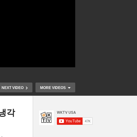
NEXT VIDEO
MORE VIDEOS
 냉각
 반
플로리다 악어
 만
트럼프 올 하반기 선 금리인하
폐쇄 명령 ‘