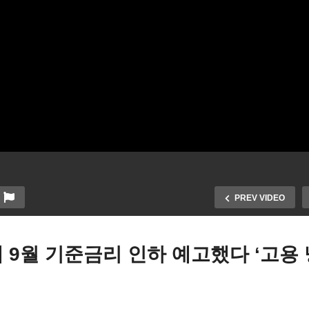
PREV VIDEO
 9월 기준금리 인하 예고했다 ‘고용
럼프 불법체류자 추방 신기
미국 외국 태생 인구 트럼프
 세웠다 ‘8월 첫 주 하루
년 만에 140만 줄었다 ‘60년