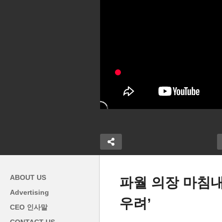
ABOUT US
파월 의장 마침내
Advertising
우려’
순조로운 정상
‘조국과의 다리, 동포들의 자긍
트
CEO 인사말
 없이 조선업,
심에 힘 싣겠다’ 복수국적, 재
록