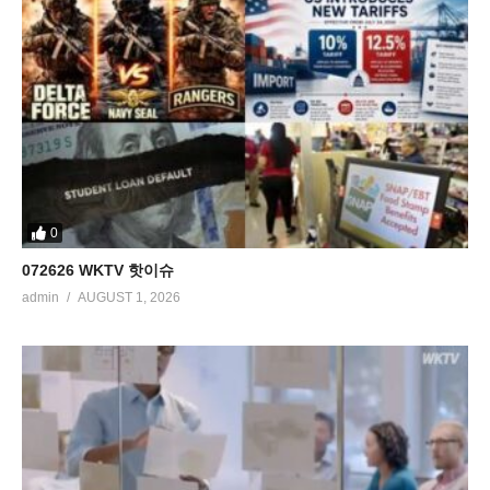
0
072626 WKTV 핫이슈
admin
AUGUST 1, 2026