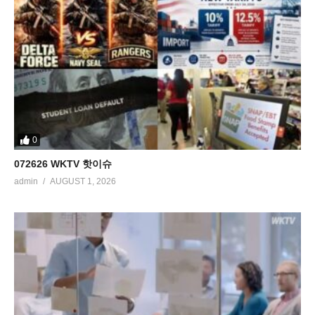
0
072626 WKTV 핫이슈
admin
AUGUST 1, 2026